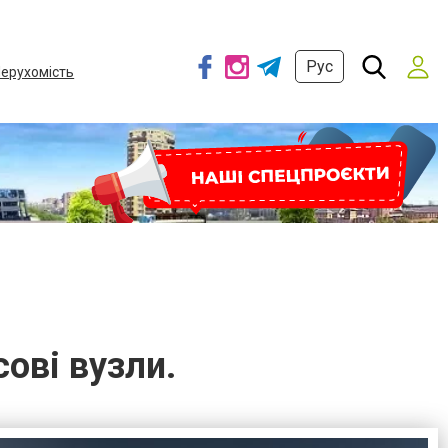
Рус
ерухомість
ові вузли.