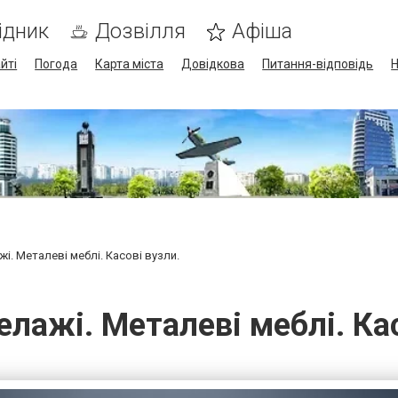
ідник
Дозвілля
Афіша
йті
Погода
Карта міста
Довідкова
Питання-відповідь
Н
жі. Металеві меблі. Касові вузли.
елажі. Металеві меблі. Кас