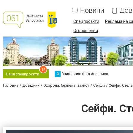
Новини
Дов
Спецпроєкти
Реклама на са
Оголошення
12
З
Знижкотижні від Апельмон
Наші спецпроєкти
Головна
Довідник
Охорона, безпека, захист
Сейфи
Сейфи. Стела
Сейфи. Ст