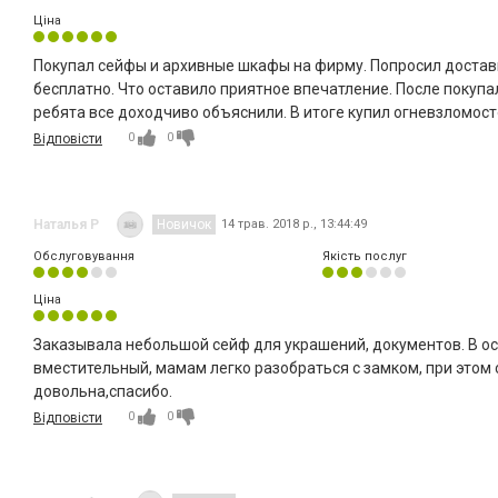
Ціна
Покупал сейфы и архивные шкафы на фирму. Попросил достави
бесплатно. Что оставило приятное впечатление. После покупа
ребята все доходчиво объяснили. В итоге купил огневзломос
0
0
Відповісти
Наталья Р
Новичок
14 трав. 2018 р., 13:44:49
Обслуговування
Якість послуг
Ціна
Заказывала небольшой сейф для украшений, документов. В осн
вместительный, мамам легко разобраться с замком, при этом 
довольна,спасибо.
0
0
Відповісти