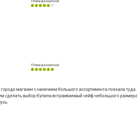
Співвідношення
Співвідношення
м городе магазин с наличием большого ассортимента поехала туда.
ли сделать выбор.Купила встраиваемый сейф небольшого размера
усь.