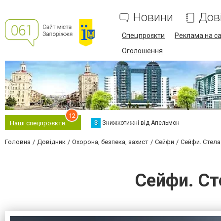
Новини
Дов
Спецпроєкти
Реклама на са
Оголошення
12
З
Знижкотижні від Апельмон
Наші спецпроєкти
Головна
Довідник
Охорона, безпека, захист
Сейфи
Сейфи. Стела
Сейфи. Ст