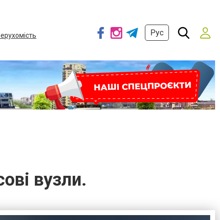
Рус
ерухомість
ові вузли.