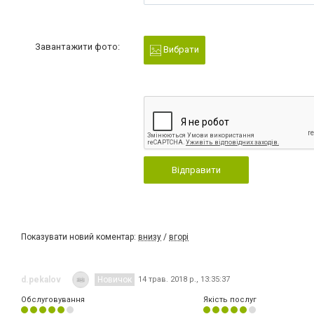
Завантажити фото:
Вибрати
Відправити
Показувати новий коментар:
внизу
/
вгорі
d.pekalov
Новичок
14 трав. 2018 р., 13:35:37
Обслуговування
Якість послуг