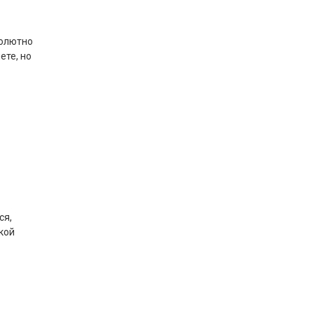
солютно
ете, но
ся,
кой