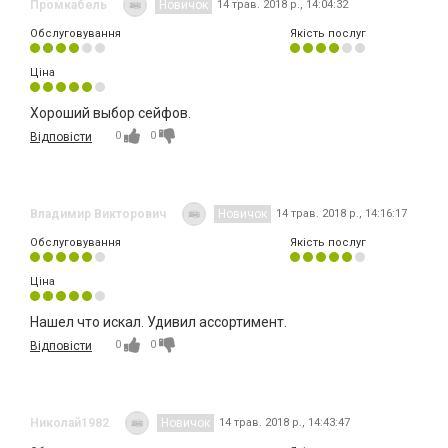
Промкабель
Новичок
14 трав. 2018 р., 14:04:32
Обслуговування
Якість послуг
Ціна
Хороший выбор сейфов.
0
0
Відповісти
Владимир Викторович
Новичок
14 трав. 2018 р., 14:16:17
Обслуговування
Якість послуг
Ціна
Нашел что искал. Удивил ассортимент.
0
0
Відповісти
Николай1982
Новичок
14 трав. 2018 р., 14:43:47