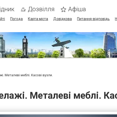
ідник
Дозвілля
Афіша
йті
Погода
Карта міста
Довідкова
Питання-відповідь
Н
жі. Металеві меблі. Касові вузли.
елажі. Металеві меблі. Кас