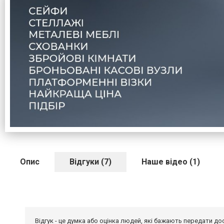
Опис
Відгуки (7)
Наше відео (1)
Відгук - це думка або оцінка людей, які бажають передати 