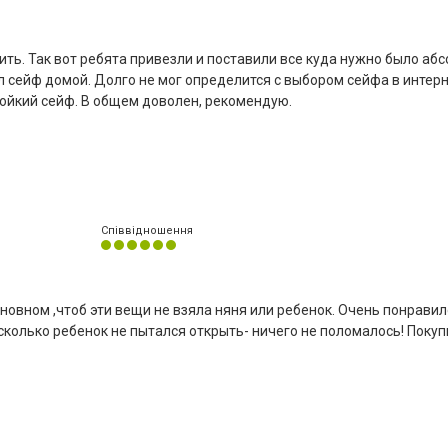
ть. Так вот ребята привезли и поставили все куда нужно было аб
л сейф домой. Долго не мог определится с выбором сейфа в интерн
тойкий сейф. В общем доволен, рекомендую.
Співвідношення
овном ,чтоб эти вещи не взяла няня или ребенок. Очень понравил
сколько ребенок не пытался открыть- ничего не поломалось! Покуп