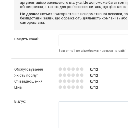
аргументацією залишеного відгука. Це допоможе багатьом пр
обговорення, а також для роз'яснення питань, що цікавлять.
Не дозволяється:
використання ненормативної лексики, по
безпідставні заяви, що ображають діяльність компанії і / або
самореклама.
Введіть email:
Ваш e-mail не відображатиметься на сайті
Обслуговування
0/12
Якість послуг
0/12
Співвідношення
0/12
Ціна
0/12
Відгук: